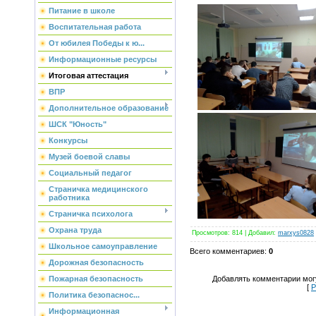
Питание в школе
Воспитательная работа
От юбилея Победы к ю...
Информационные ресурсы
Итоговая аттестация
ВПР
Дополнительное образование
ШСК "Юность"
Конкурсы
Музей боевой славы
Социальный педагог
Страничка медицинского
работника
Страничка психолога
Охрана труда
Просмотров
: 814 |
Добавил
:
marxys0828
Школьное самоуправление
Всего комментариев
:
0
Дорожная безопасность
Добавлять комментарии могу
Пожарная безопасность
[
Р
Политика безопаснос...
Информационная