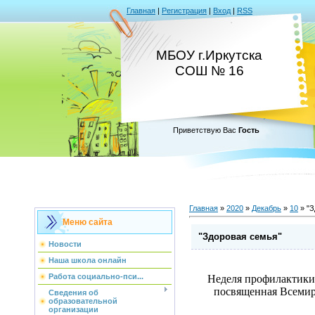
Главная
|
Регистрация
|
Вход
|
RSS
МБОУ г.Иркутска
СОШ № 16
Приветствую Вас
Гость
Главная
»
2020
»
Декабрь
»
10
» "З
Меню сайта
"Здоровая семья"
Новости
Наша школа онлайн
Работа социально-пси...
Неделя профилактики
посвященная Всеми
Сведения об
образовательной
организации