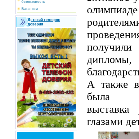
безопасность
олимпиад
Вакансии
родителя
Детский телефон
доверия
проведе
получили
дипломы,
благодарс
А также в
была о
выставка
глазами де