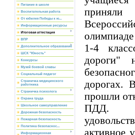
Питание в школе
приняли
Воспитательная работа
От юбилея Победы к ю...
Всеросси
Информационные ресурсы
олимпиаде
Итоговая аттестация
ВПР
1-4 класс
Дополнительное образование
ШСК "Юность"
дороги" н
Конкурсы
Музей боевой славы
безопасно
Социальный педагог
дорогах. 
Страничка медицинского
работника
Страничка психолога
прошли от
Охрана труда
ПДД.
Школьное самоуправление
Дорожная безопасность
удовольст
Пожарная безопасность
Политика безопаснос...
активное у
Информационная