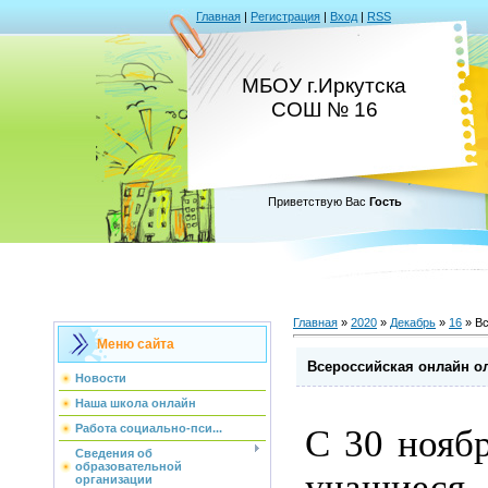
Главная
|
Регистрация
|
Вход
|
RSS
МБОУ г.Иркутска
СОШ № 16
Приветствую Вас
Гость
Главная
»
2020
»
Декабрь
»
16
» Вс
Меню сайта
Всероссийская онлайн о
Новости
Наша школа онлайн
Работа социально-пси...
С 30 ноябр
Сведения об
образовательной
учащиеся
организации