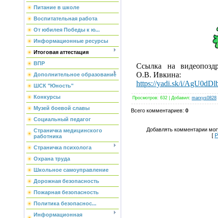
Питание в школе
Воспитательная работа
От юбилея Победы к ю...
Информационные ресурсы
Итоговая аттестация
ВПР
Ссылка на видеопоздр
О.В. Ивкина:
Дополнительное образование
https://yadi.sk/i/AgU0dD
ШСК "Юность"
Конкурсы
Просмотров
: 632 |
Добавил
:
marxys0828
Музей боевой славы
Всего комментариев
:
0
Социальный педагог
Добавлять комментарии могу
Страничка медицинского
[
Р
работника
Страничка психолога
Охрана труда
Школьное самоуправление
Дорожная безопасность
Пожарная безопасность
Политика безопаснос...
Информационная