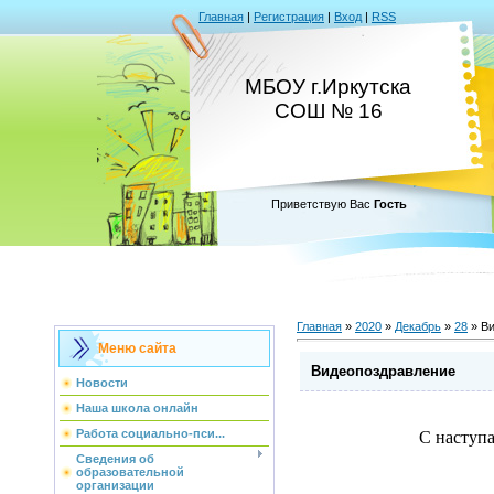
Главная
|
Регистрация
|
Вход
|
RSS
МБОУ г.Иркутска
СОШ № 16
Приветствую Вас
Гость
Главная
»
2020
»
Декабрь
»
28
» Ви
Меню сайта
Видеопоздравление
Новости
Наша школа онлайн
Работа социально-пси...
С наступ
Сведения об
образовательной
организации