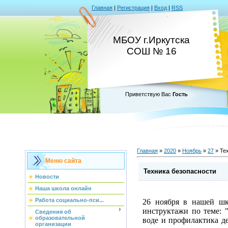
Главная
|
Регистрация
|
Вход
|
RSS
МБОУ г.Иркутска
СОШ № 16
Приветствую Вас
Гость
Главная
»
2020
»
Ноябрь
»
27
» Те
Меню сайта
Техника безопасности
Новости
Наша школа онлайн
Работа социально-пси...
26 ноября в нашей шк
инструктажи по теме: 
Сведения об
образовательной
воде и профилактика де
организации