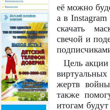
безопасность
её можно буд
Вакансии
а в Instagram
Детский телефон
доверия
скачать ма
свечой и под
подписчикам
Цель акции
виртуальных
жертв войны
также помог
итогам буду