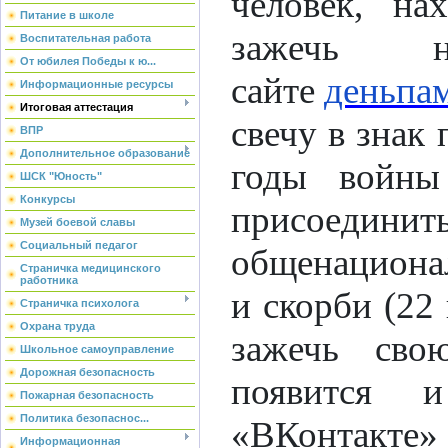
человек, на
Питание в школе
зажечь н
Воспитательная работа
От юбилея Победы к ю...
сайте
деньпа
Информационные ресурсы
Итоговая аттестация
свечу в знак
ВПР
Дополнительное образование
годы войны
ШСК "Юность"
Конкурсы
присое
Музей боевой славы
Социальный педагог
общенациона
Страничка медицинского
работника
и скорби (22
Страничка психолога
Охрана труда
зажечь сво
Школьное самоуправление
Дорожная безопасность
появится 
Пожарная безопасность
Политика безопаснос...
«ВКонтакте»
Информационная