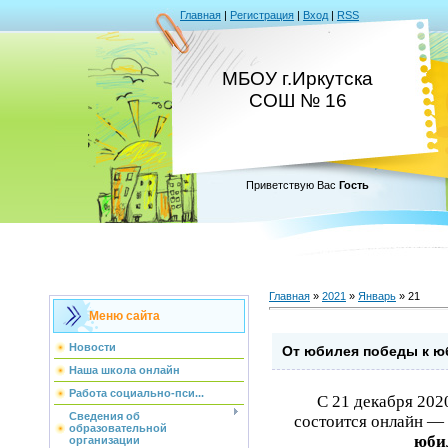
Главная
|
Регистрация
|
Вход
|
RSS
МБОУ г.Иркутска
СОШ № 16
Приветствую Вас
Гость
Главная
»
2021
»
Январь
»
21
Меню сайта
Новости
От юбилея победы к ю
Наша школа онлайн
Работа социально-пси...
С 21 декабря 2020
Сведения об
состоится онлайн 
образовательной
юби
организации