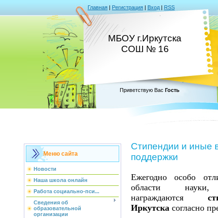
Главная
|
Регистрация
|
Вход
|
RSS
МБОУ г.Иркутска
СОШ № 16
Приветствую Вас
Гость
Стипендии и иные 
Меню сайта
поддержки
Новости
Ежегодно особо от
Наша школа онлайн
области наук
Работа социально-пси...
награждаются
с
Сведения об
Иркутска
согласно пр
образовательной
организации