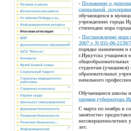
-
Положение о дополн
Питание в школе
социальной поддержки
Воспитательная работа
обучающихся в муниц
От юбилея Победы к ю...
учреждениях города И
Информационные ресурсы
стипендии мэра город
Итоговая аттестация
-
Постановление мэра г
ВПР
2007 г. N 031-06-2139/
Дополнительное образование
порядке назначения и
ШСК "Юность"
г.Иркутска учащимся
Конкурсы
общеобразовательных 
Музей боевой славы
студентам (учащимся)
Социальный педагог
образовательных учре
Страничка медицинского
начального профессион
работника
Страничка психолога
Обучающиеся школы и
Охрана труда
премии губернатора И
Школьное самоуправление
С марта по ноябрь в с
Дорожная безопасность
занятости» предоставл
Пожарная безопасность
несовершеннолетних уч
Политика безопаснос...
лет.
Информационная