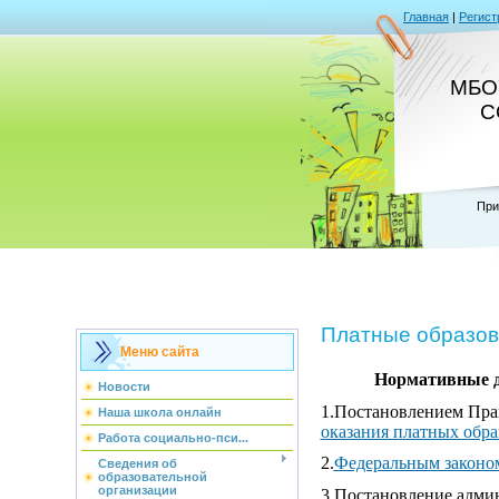
Главная
|
Регист
МБОУ
С
При
Платные образов
Меню сайта
Нормативные 
Новости
1.Постановлением Прав
Наша школа онлайн
оказания платных обра
Работа социально-пси...
2.
Федеральным законом
Сведения об
образовательной
организации
3.Постановление админ