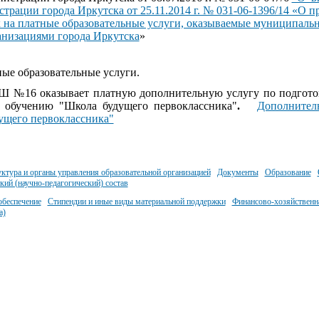
трации города Иркутска от 25.11.2014 г. № 031-06-1396/14 «О 
 на платные образовательные услуги, оказываемые муниципал
анизациями города Иркутска
»
ые образовательные услуги.
 №16 оказывает платную дополнительную услугу по подготов
у обучению "Школа будущего первоклассника"
.
Дополнител
ущего первоклассника"
ктура и органы управления образовательной организацией
Документы
Образование
кий (научно-педагогический) состав
обеспечение
Стипендии и иные виды материальной поддержки
Финансово-­хозяйственн
а)