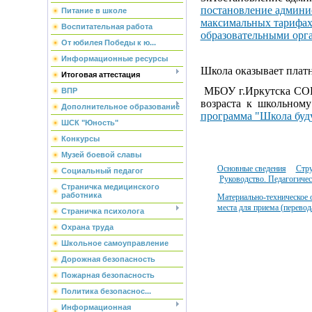
постановление админис
Питание в школе
максимальных тарифах
Воспитательная работа
образовательными орг
От юбилея Победы к ю...
Информационные ресурсы
Школа оказывает платн
Итоговая аттестация
МБОУ г.Иркутска СОШ
ВПР
возраста к школьном
Дополнительное образование
программа "Школа буд
ШСК "Юность"
Конкурсы
Музей боевой славы
Основные сведения
Стру
Социальный педагог
Руководство. Педагогичес
Страничка медицинского
работника
Материально-техническое 
места для приема (перевод
Страничка психолога
Охрана труда
Школьное самоуправление
Дорожная безопасность
Пожарная безопасность
Политика безопаснос...
Информационная