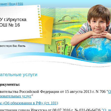
рация
|
Вход
|
RSS
 г.Иркутска
ОШ № 16
ветствую Вас
Гость
ательные услуги
документы:
ительства Российской Федерации от 15 августа 2013 г. N 706 "
О
зовательных услуг
"
 «Об образовании в РФ» (ст. 101)
истрации города Иркутска от 08.07.2016 г. № 031-06-647/6
"О в