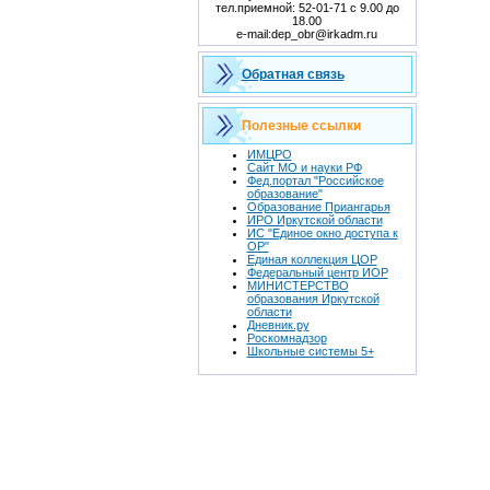
тел.приемной: 52-01-71 с 9.00 до
18.00
e-mail:dep_obr@irkadm.ru
Обратная связь
Полезные ссылки
ИМЦРО
Сайт МО и науки РФ
Фед.портал "Российское
образование"
Образование Приангарья
ИРО Иркутской области
ИС "Единое окно доступа к
ОР"
Единая коллекция ЦОР
Федеральный центр ИОР
МИНИСТЕРСТВО
образования Иркутской
области
Дневник.ру
Роскомнадзор
Школьные системы 5+