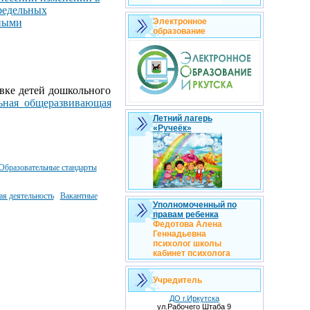
предельных
ьными
Электронное
образование
ке детей дошкольного
ьная общеразвивающая
Летний лагерь
«Ручеёк»
Образовательные стандарты
ая деятельность
​
Вакантные
Уполномоченный по
правам ребенка
Федотова Алена
Геннадьевна
психолог школы
кабинет психолога
Учредитель
ДО г.Иркутска
ул.Рабочего Штаба 9