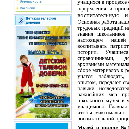
учащихся в процессе 
безопасность
оформления и проп
Вакансии
воспитательную и
Детский телефон
Основная работа наше
доверия
трудовых традиций н
знания школьников
настоящем нашей
воспитывать патрио
истории. Учащиес
справочниками, д
архивными материал
сборе материалов к р
учатся наблюдать, 
опытом, передают св
навыки исследовате
важнейших мер пред
школьного музея в у
учащимися. Главная
чтобы максимально 
воспитательной проце
Музей в школе №16