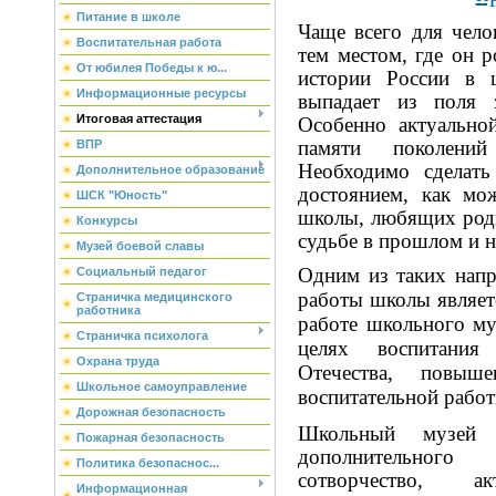
Питание в школе
Чаще всего для чело
Воспитательная работа
тем местом, где он 
От юбилея Победы к ю...
истории России в 
Информационные ресурсы
выпадает из поля 
Итоговая аттестация
Особенно актуальной
памяти поколени
ВПР
Необходимо сделать 
Дополнительное образование
достоянием, как мо
ШСК "Юность"
школы, любящих родн
Конкурсы
судьбе в прошлом и 
Музей боевой славы
Одним из таких напр
Социальный педагог
работы школы являетс
Страничка медицинского
работника
работе школьного му
Страничка психолога
целях
воспитания
Охрана труда
Отечества, повыше
Школьное самоуправление
воспитательной рабо
Дорожная безопасность
Школьный музей
Пожарная безопасность
дополнительного 
Политика безопаснос...
сотворчество, акт
Информационная