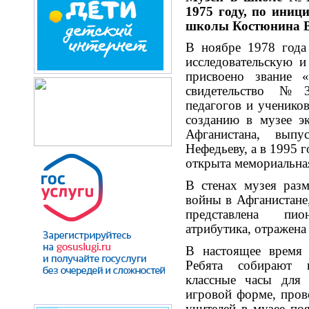
1975 году, по иниц
школы Костюнина В
В ноябре 1978 года
исследовательскую и
присвоено звание 
свидетельство №3
педагогов и учеников
созданию в музее э
Афганистана, вып
Нефедьеву, а в 1995 г
открыта мемориальная
В стенах музея раз
войны в Афганистане
представлена пи
атрибутика, отражена
В настоящее время 
Ребята собирают н
классные часы для
игровой форме, про
учителей в музее по