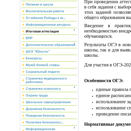
При проведении аттес
Питание в школе
в себя задания с выбо
Воспитательная работа
этих заданий позволя
общего образования вы
От юбилея Победы к ю...
Информационные ресурсы
Введение в практи
необходимостью внедр
Итоговая аттестация
обучающихся.
ВПР
Результаты ОГЭ в нов
Дополнительное образование
школы, так и для выя
ШСК "Юность"
школы.
Конкурсы
Для участия в
ОГЭ
-20
Музей боевой славы
Социальный педагог
Страничка медицинского
Особенности ОГЭ:
работника
Страничка психолога
единые правила 
единое расписани
Охрана труда
использование з
Школьное самоуправление
использование сп
Дорожная безопасность
проведение пись
Пожарная безопасность
Политика безопаснос...
Нормативные докуме
Информационная