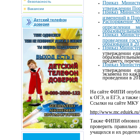
безопасность
Приказ Минист
утверждении Пор
Вакансии
Приказ Министер
изменений в Пор
Детский телефон
Распоряжение Ми
доверия
определении м
образовательным
Приказ Министе
проведения госу
образования в 20
Приказ Министер
утверждении еди
образовательным
предмету, перечн
Приказ Министер
утверждении ед
экзамена по кажд
проведении в 201
На сайте ФИПИ опубли
к ОГЭ, и ЕГЭ, а также
Ссылки на сайте МКУ
http://www.mc.eduirk.r
Также ФИПИ обновил св
проверить правильно 
учащихся и их родите