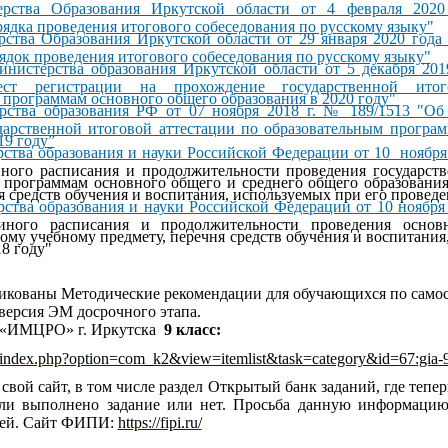
ерства Образования Иркутской области от 4 февраля 20
ядка проведения итогового собеседования по русскому языку"
ства Образования Иркутской области от 29 января 2020 год
ядок проведения итогового собеседования по русскому языку"
нистерства образования Иркутской области от 5 декабря 20
ест регистрации на прохождение государственной ито
 программам основного общего образования в 2020 году"
рства образования РФ от 07 ноября 2018 г. № 189/1513 "Об
дарственной итоговой аттестации по образовательным програ
19 году”
ства образования и науки Российской Федерации от 10 ноябр
ного расписания и продолжительности проведения государст
 программам основного общего и среднего общего образовани
я средств обучения и воспитания, используемых при его проведе
ства образования и науки Российской Федерации от 10 ноября
иного расписания и продолжительности проведения основн
ому учебному предмету, перечня средств обучения и воспитания
8 году"
кованы Методические рекомендации для обучающихся по самос
 версия ЭМ досрочного этапа.
 «ИМЦРО» г. Иркутска
9 класс:
u/index.php?option=com_k2&view=itemlist&task=category&id=67:gia-
ой сайт, в том числе раздел Открытый банк заданий, где тепер
ли выполнено задание или нет. Просьба данную информацию
лей. Сайт ФИПИ:
https://fipi.ru/