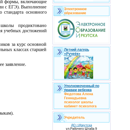
ной формы, включающие
гии с ЕГЭ). Выполнение
Электронное
о стандарта основного
образование
школы продиктовано
ия учебных достижений
иков за курс основной
льных классах старшей
Летний лагерь
«Ручеёк»
ее заявление.
Уполномоченный по
правам ребенка
Федотова Алена
Геннадьевна
психолог школы
кабинет психолога
зыкам).
Учредитель
ДО г.Иркутска
ул.Рабочего Штаба 9