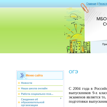
Главная
|
Регист
МБОУ
С
При
ОГЭ
Меню сайта
Новости
С 2004 года в Россий
Наша школа онлайн
выпускников 9-х кла
Работа социально-пси...
экзаменов является то
Сведения об
подготовки выпускнико
образовательной
организации