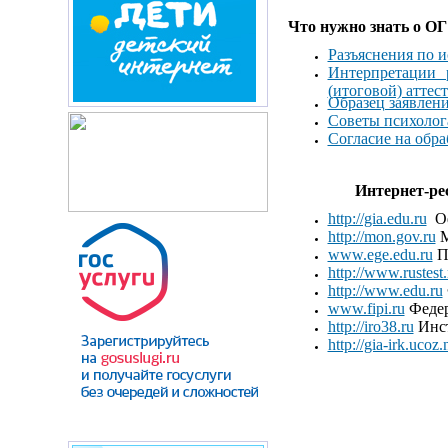
Что нужно знать о О
Разъяснения по и
Интерпретации 
(итоговой) атте
Образец заявлени
Советы психолог
Согласие на обр
Интернет-ре
http://gia.edu.ru
Оф
http://mon.gov.ru
М
www.ege.edu.ru
П
http://www.rustest.
http://www.edu.ru
www.fipi.ru
Федер
http://iro38.ru
Инст
http://gia-irk.ucoz.