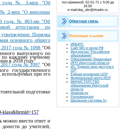
20 года № 3-мпр "Об
тел.приемной: 52-01-71 с 9.00 до
18.00
e-mail:dep_obr@irkadm.ru
а № 2-мпр "О внесении
19 года. № 863-мр "Об
Обратная связь
говой аттестации по
 утверждении Порядка
Полезные ссылки
ммам основного общего
ИМЦРО
я 2017 года № 1098
"Об
Сайт МО и науки РФ
Фед.портал "Российское
венного выпускного по
образование"
я по каждому учебному
Образование Приангарья
нии в 2018 году"
ИРО Иркутской области
 2017 года № 1097
"Об
ИС "Единое окно доступа к
ого государственного
ОР"
, используемых при его
Единая коллекция ЦОР
Федеральный центр ИОР
МИНИСТЕРСТВО
образования Иркутской
области
тоятельной подготовке
Дневник.ру
Роскомнадзор
Школьные системы 5+
9-klass&Itemid=157
ь можно ввести ответ и
 донести до учителей,