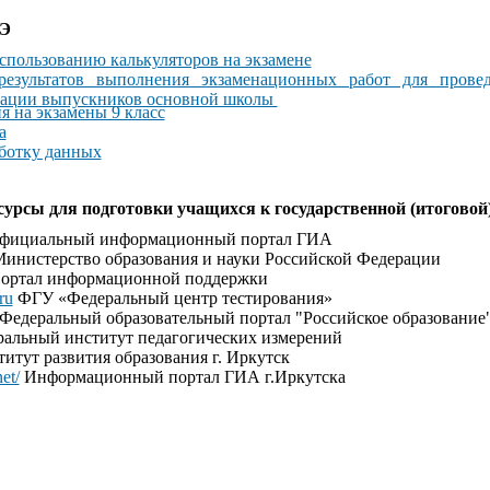
ГЭ
спользованию калькуляторов на экзамене
результатов выполнения экзаменационных работ для провед
стации выпускников основной школы
я на экзамены 9 класс
а
аботку данных
сурсы для подготовки учащихся к государственной (итоговой)
ициальный информационный портал ГИА
инистерство образования и науки Российской Федерации
ортал информационной поддержки
ru
ФГУ «Федеральный центр тестирования»
Федеральный образовательный портал "Российское образование
альный институт педагогических измерений
итут развития образования г. Иркутск
net/
Информационный портал ГИА г.Иркутска