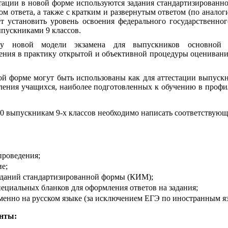
тации в новой форме используются задания стандартизирован
ром ответа, а также с кратким и развернутым ответом (по анало
ет установить уровень освоения федерального государственног
пускниками 9 классов.
ку новой модели экзамена для выпускников основной 
ения в практику открытой и объективной процедуры оцениван
ой форме могут быть использованы как для аттестации выпускн
вления учащихся, наиболее подготовленных к обучению в профи
20 выпускникам 9-х классов необходимо написать соответствующ
проведения;
е;
аданий стандартизированной формы (КИМ);
ециальных бланков для оформления ответов на задания;
менно на русском языке (за исключением ЕГЭ по иностранным я
нты: