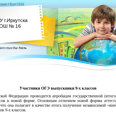
рация
|
Вход
|
RSS
 г.Иркутска
ОШ № 16
ветствую Вас
Гость
Участники ОГЭ выпускники 9-х классов
ской Федерации проводится апробация государственной (итого
ссов в новой форме. Основным отличием новой формы аттест
, что она полагает в качестве итога получение независимой «вн
в 9-х классов.