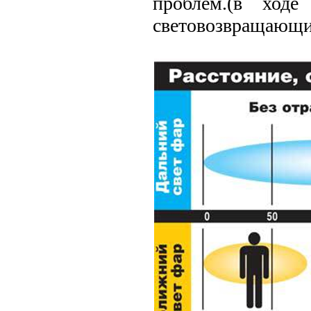
проблем.(в ход
световозвращающи