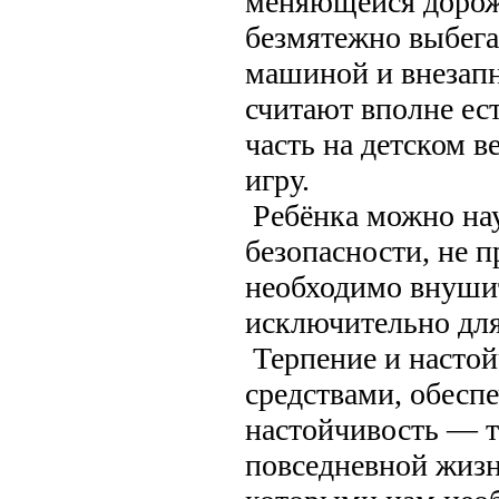
меняющейся дорож
безмятежно выбега
машиной и внезапн
считают вполне ес
часть на детском в
игру.
Ребёнка можно нау
безопасности, не п
необходимо внушит
исключительно для
Терпение и насто
средствами, обесп
настойчивость — то
повседневной жизн