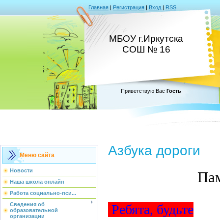
Главная
|
Регистрация
|
Вход
|
RSS
МБОУ г.Иркутска
СОШ № 16
Приветствую Вас
Гость
Азбука дороги
Меню сайта
Новости
Пам
Наша школа онлайн
Работа социально-пси...
Сведения об
Ребята, будьте
образовательной
организации