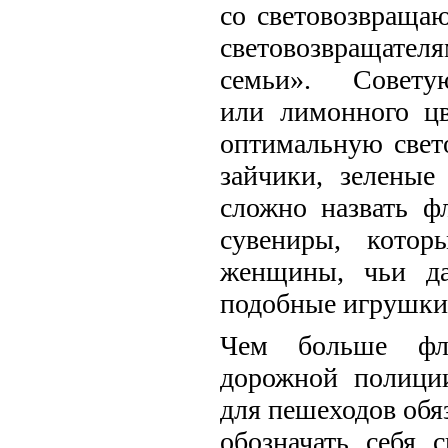
со световозвраща
световозвращателя
семьи». Советую
или лимонного ц
оптимальную свет
зайчики, зеленые
сложно назвать ф
сувениры, кото
женщины, чьи да
подобные игрушки
Чем больше фли
дорожной полиции
для пешеходов обя
обозначать себя 