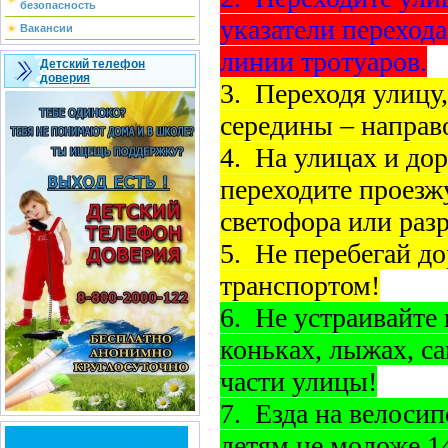
безопасность
указатели перехода,
Вакансии
линии тротуаров.
Детский телефон
доверия
3. Переходя улицу,
середины – направ
4. На улицах и дор
переходите проезж
светофора или ра
5. Не перебегай д
транспортом!
6. Не устраивайте 
коньках, лыжах, сан
части улицы!
7. Езда на велоси
детям не моложе 14